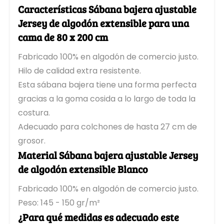
Características Sábana bajera ajustable
Sábana bajera para topper 70 x 220 cm
Topper Sábanas Bajeras 80 x 200 cm
Jersey de algodón extensible para una
Topper Sábanas Bajeras 80 x 210 cm
cama de 80 x 200 cm
Topper Sábanas Bajeras 80 x 220 cm
Topper Sábanas Bajeras 90 x 200 cm
Fabricado 100% en algodón de comercio justo.
Topper Sábanas Bajeras 90 x 210 cm
Hilo de calidad extra resistente.
Topper Sábanas Bajeras 90 x 220 cm
Esta sábana bajera tiene una forma perfecta
Topper Sábanas Bajeras 100 x 200 cm
gracias a la goma cosida a lo largo de toda la
Topper Sábanas Bajeras 100 x 210 cm
costura.
Topper Sábanas Bajeras 100 x 220 cm
Adecuado para colchones de hasta 27 cm de
2 personas
Topper Sábanas Bajeras 120 x 200 cm
grosor.
Topper Sábanas Bajeras 120 x 210 cm
Material Sábana bajera ajustable Jersey
Topper Sábanas Bajeras 120 x 220 cm
de algodón extensible Blanco
Topper Sábanas Bajeras 140 x 200 cm
Topper Sábanas Bajeras 140 x 210 cm
Fabricado 100% en algodón de comercio justo.
Topper Sábanas Bajeras 140 x 220 cm
Peso: 145 - 150 gr/m²
Topper Sábanas Bajeras 160 x 200 cm
¿Para qué medidas es adecuado este