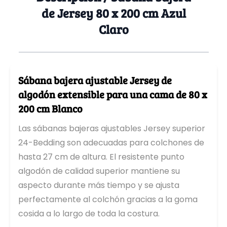
Sábana Bajera 180x210 cm
de Jersey 80 x 200 cm Azul
Sábana Bajera 180x220 cm
Claro
Sábana Bajera 200x200 cm
Sábana Bajera 200x210 cm
Sábana Bajera 200x220 cm
Sábanas bajeras para topper
Tipos de Sábanas bajeras para topper
Sábana bajera ajustable Jersey de
Sábana ajustable para topper de Jersey
algodón extensible para una cama de 80 x
Sábana ajustable para topper de Algodón
200 cm Blanco
Sábana ajustable para topper de Jersey jersey de elast
Sábana ajustable para topper de Molton impermeable
Las sábanas bajeras ajustables Jersey superior
Sábana ajustable para topper de Molton
24-Bedding son adecuadas para colchones de
Sábana ajustable para topper de doble jersey
hasta 27 cm de altura. El resistente punto
Sábana ajustable para topper de Rizo
algodón de calidad superior mantiene su
Sábana Bajera de Franela para Colchón Topper
aspecto durante más tiempo y se ajusta
Sábanas bajeras de satén de algodón para topper
1 persona
perfectamente al colchón gracias a la goma
Sábana bajera para topper 70 x 200 cm
cosida a lo largo de toda la costura.
Sábana bajera para topper 70 x 210 cm