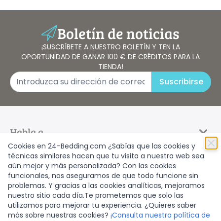
Protectores de colchón impermeables para el parto
Funda masajeable
Sale
Boletín de noticias
Calcetines tobilleros
¡SUSCRÍBETE A NUESTRO BOLETÍN Y TEN LA
OPORTUNIDAD DE GANAR 100 € DE CRÉDITOS PARA LA
TIENDA!
Dirección de email
Suscribirse
Habla a
Cookies en 24-Bedding.com ¿Sabías que las cookies y
Información
técnicas similares hacen que tu visita a nuestra web sea
aún mejor y más personalizada? Con las cookies
Categorias
funcionales, nos aseguramos de que todo funcione sin
problemas. Y gracias a las cookies analíticas, mejoramos
nuestro sitio cada día.Te prometemos que solo las
utilizamos para mejorar tu experiencia. ¿Quieres saber
más sobre nuestras cookies?
¡Consulta nuestra política de