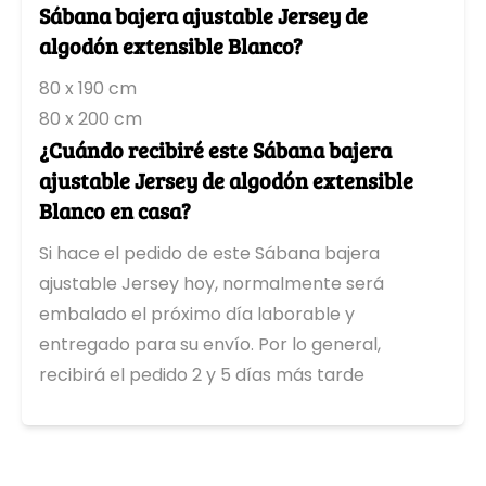
Topper Sábanas Bajeras 160 x 210 cm
Sábana bajera ajustable Jersey de
Topper Sábanas Bajeras 160 x 220 cm
algodón extensible Blanco?
Camas gemelas
Topper Sábanas Bajeras 180 x 200 cm
80 x 190 cm
Topper Sábanas Bajeras 180 x 210 cm
80 x 200 cm
Topper Sábanas Bajeras 180 x 220 cm
¿Cuándo recibiré este Sábana bajera
Topper Sábanas Bajeras 200 x 200 cm
ajustable Jersey de algodón extensible
Topper Sábanas Bajeras 200 x 210 cm
Blanco en casa?
Topper Sábanas Bajeras 200 x 220 cm
Sábanas bajeras para topper dividido
Si hace el pedido de este Sábana bajera
Sábana ajustable jersey para topper dividido
ajustable Jersey hoy, normalmente será
Sábana ajustable jersey elastano para topper dividido
Sábana ajustable cotone para topper dividido
embalado el próximo día laborable y
Sábana ajustable de Molton para topper dividido
entregado para su envío. Por lo general,
Sábana bajera impermeable para topper dividido
recibirá el pedido 2 y 5 días más tarde
Sábana ajustable doble jersey para topper dividido
Sábana ajustable de Rizo para topper dividido
Sábanas bajeras de franela para topper dividido
Sábanas bajeras de satén de algodón para topper dividi