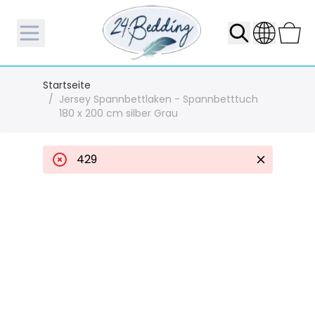
Suche
Cart
Bettwäsche
Typen Bettwäsche
Baumwollpercaline
Zum Inhalt springen
Startseite
Hotelbettwäsche
/
Jersey Spannbettlaken - Spannbetttuch
Percalseide Bettwäsche
180 x 200 cm silber Grau
Biber
Abmessung Bettwäsche
1 Person 140x200/220 cm
429
2 personen 200x200/220 cm
Lits jumeaux 240x200/220 cm
Lits jumeaux XL 260x200/220 cm
Marken Bettwäsche
Essenza
Marc O'Polo
Covers & Co
van der Genugten
Spannbettlaken