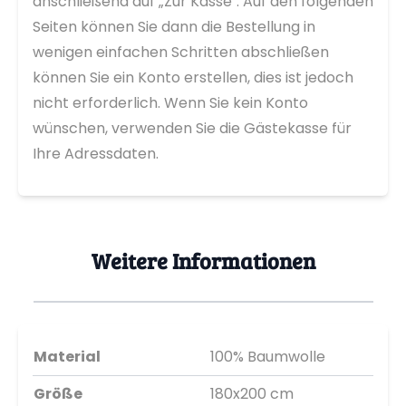
anschließend auf „Zur Kasse". Auf den folgenden
Seiten können Sie dann die Bestellung in
wenigen einfachen Schritten abschließen
können Sie ein Konto erstellen, dies ist jedoch
nicht erforderlich. Wenn Sie kein Konto
wünschen, verwenden Sie die Gästekasse für
Ihre Adressdaten.
Weitere Informationen
Material
100% Baumwolle
Größe
180x200 cm