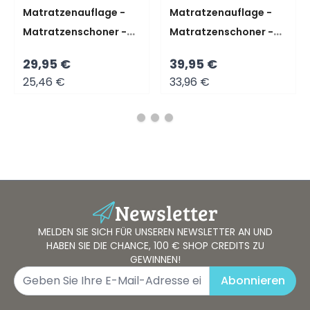
Matratzenauflage -
Matratzenauflage -
Matratzenschoner -
Matratzenschoner -
180 x 200 cm
180 x 200 cm
29,95 €
39,95 €
25,46 €
33,96 €
Newsletter
MELDEN SIE SICH FÜR UNSEREN NEWSLETTER AN UND
HABEN SIE DIE CHANCE, 100 € SHOP CREDITS ZU
GEWINNEN!
E-Mail-Adresse
Abonnieren