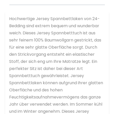
Topper-Spannbettlaken 70 x 220 cm
Spannbettlaken topper 80x200
Spannbettlaken topper 80x210
Hochwertige Jersey Spannbettlaken von 24-
Spannbettlaken topper 80x220
Bedding sind extrem bequem und wunderbar
Spannbettlaken topper 90x200
weich. Dieses Jersey Spannbetttuch ist aus
Spannbettlaken topper 90x210
sehr feinem 100% Baumwollgarn gestrickt, das
Spannbettlaken topper 90x220
Spannbettlaken topper 100x200
für eine sehr glatte Oberfläche sorgt. Durch
Spannbettlaken topper 100x210
den Strickvorgang entsteht ein elastischer
Spannbettlaken topper 100x220
Stoff, der sich eng um Ihre Matratze legt. Ein
2 Person
perfekter Sitz ist daher bei dieser Art
Spannbettlaken topper 120x200
Spannbetttuch gewährleistet. Jersey
Spannbettlaken topper 120x210
Spannbettlaken können aufgrund ihrer glatten
Spannbettlaken topper 120x220
Spannbettlaken topper 140x200
Oberfläche und des hohen
Spannbettlaken topper 140x210
Feuchtigkeitsaufnahmevermögens das ganze
Spannbettlaken topper 140x220
Jahr über verwendet werden. Im Sommer kühl
Spannbettlaken topper 160x200
und im Winter angenehm. Dieses Jersey