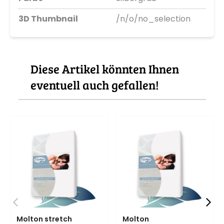
3D Thumbnail
/n/o/no_selection
Diese Artikel könnten Ihnen
eventuell auch gefallen!
Molton stretch
Molton