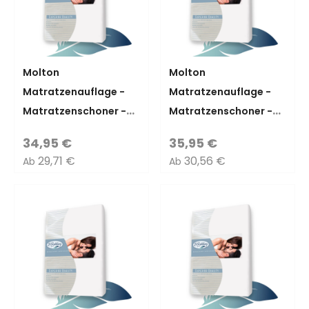
Spannbettlaken topper 160x210
Spannbettlaken topper 160x220
lits jumeaux
Spannbettlaken topper 180x200
Spannbettlaken topper 180x210
Molton
Molton
Spannbettlaken topper 180x220
Matratzenauflage -
Matratzenauflage -
Spannbettlaken topper 200x200
Matratzenschoner -
Matratzenschoner -
Spannbettlaken topper 200x210
Extra schwer -
Extra schwer -
Spannbettlaken topper 200x220
34,95 €
35,95 €
Splittopper Spannbettlaken
Schrumpffrei - 120 x
Schrumpffrei - 140 x
29,71 €
30,56 €
Ab
Ab
Jersey Spannbettlaken Splittopper
200 cm
200 cm
Jersey Lycra Elastan Spannbettlaken SplitTopper
Baumwoll - Leintuch Spanbettlaken SplitTopper
Molton Spannbettlaken SplitTopper
Splittopper Spannbettlaken Wasserdicht
Doppel jersey Splittopper Spannbettlaken
Frottee Splittopper Spannbettlaken
Flanell-Spannbettlaken für Splittopper
Baumwollsatin-Spannbettlaken für Splittopper