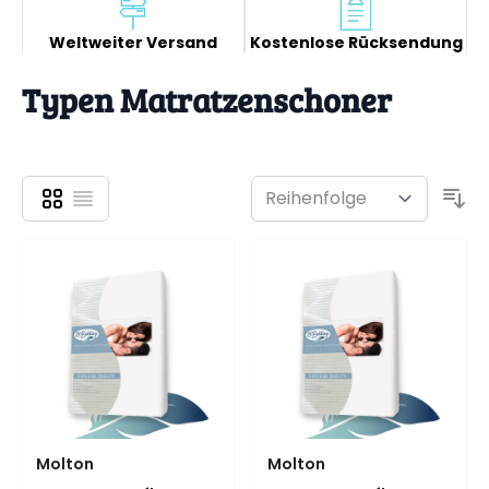
Typen Spannbettlaken
Jersey Spannbettlaken
Weltweiter Versand
Kostenlose Rücksendung
Jersey Elasthan Spannbettlaken
Typen Matratzenschoner
Frottee Spannbettlaken
Molton Spannbettlaken
Molton Stretch Spannbettlaken
Biber / Flanell Spannbettlaken
Filter
Liste
Liste
Spannbettlaken Leintuch Baumwolle
Anzeigen als
So
Spannbettlaken Perkal Seide
Spannbettlaken Wasserdicht
Doppel Jersey Spannbettlaken
Boxspring Spannbettlaken
1 Person
Spannbettlaken 70x200
Spannbettlaken 70x210
Spannbettlaken 70x220
Spannbettlaken 80x200
Spannbettlaken 80x210
Molton
Molton