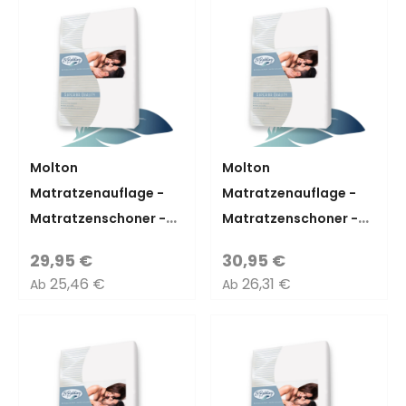
Topper-Spannbettlaken 70 x 220 cm
Spannbettlaken topper 80x200
Spannbettlaken topper 80x210
Spannbettlaken topper 80x220
Spannbettlaken topper 90x200
Spannbettlaken topper 90x210
Spannbettlaken topper 90x220
Spannbettlaken topper 100x200
Molton
Molton
Spannbettlaken topper 100x210
Matratzenauflage -
Matratzenauflage -
Spannbettlaken topper 100x220
Matratzenschoner -
Matratzenschoner -
2 Person
Extra schwer -
Extra schwer -
Spannbettlaken topper 120x200
29,95 €
30,95 €
Schrumpffrei - 90 x
Schrumpffrei - 100 x
Spannbettlaken topper 120x210
25,46 €
26,31 €
Ab
Ab
220 cm
200 cm
Spannbettlaken topper 120x220
Spannbettlaken topper 140x200
Spannbettlaken topper 140x210
Spannbettlaken topper 140x220
Spannbettlaken topper 160x200